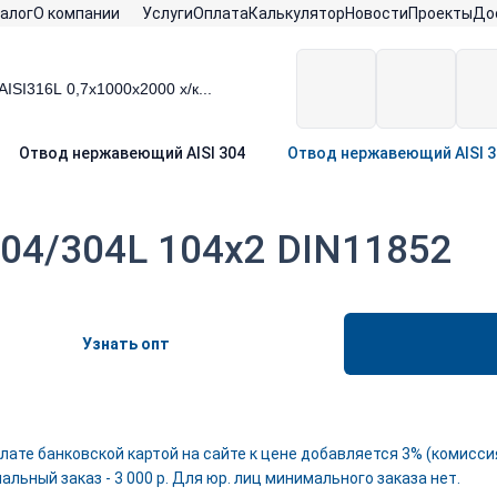
алог
О компании
Услуги
Оплата
Калькулятор
Новости
Проекты
До
Отвод нержавеющий AISI 304
Отвод нержавеющий AISI 3
04/304L 104х2 DIN11852
Узнать опт
лате банковской картой на сайте к цене добавляется 3% (комиссия
льный заказ - 3 000 р. Для юр. лиц минимального заказа нет.