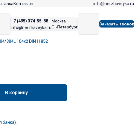
info@nerzhaveyka.ru
ставка
Контакты
+7 (495) 374-55-88
Москва
Заказать звонок
С.-Петербург
info@nerzhaveyka.ru
04/304L 104х2 DIN11852
В корзину
 банка).