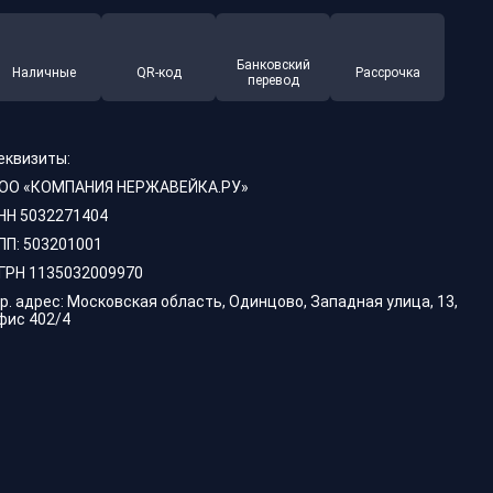
Банковский
Наличные
QR-код
Рассрочка
перевод
еквизиты:
ОО «КОМПАНИЯ НЕРЖАВЕЙКА.РУ»
НН 5032271404
ПП: 503201001
ГРН 1135032009970
р. адрес: Московская область, Одинцово, Западная улица, 13,
фис 402/4