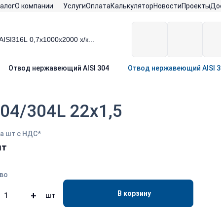
алог
О компании
Услуги
Оплата
Калькулятор
Новости
Проекты
До
Отвод нержавеющий AISI 304
Отвод нержавеющий AISI 30
04/304L 22х1,5
а шт с НДС*
шт
во
В корзину
+
шт