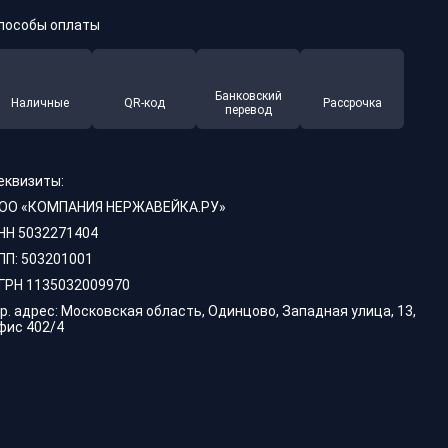
пособы оплаты
Банковский
Наличные
QR-код
Рассрочка
перевод
еквизиты:
ОО «КОМПАНИЯ НЕРЖАВЕЙКА.РУ»
НН 5032271404
ПП: 503201001
ГРН 1135032009970
р. адрес: Московская область, Одинцово, Западная улица, 13,
фис 402/4