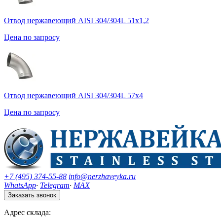
Отвод нержавеющий AISI 304/304L 51х1,2
Цена по запросу
Отвод нержавеющий AISI 304/304L 57х4
Цена по запросу
+7 (495) 374-55-88
info@nerzhaveyka.ru
WhatsApp
·
Telegram
·
MAX
Заказать звонок
Адрес склада: