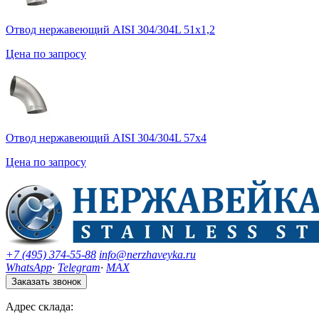
Отвод нержавеющий AISI 304/304L 51х1,2
Цена по запросу
Отвод нержавеющий AISI 304/304L 57х4
Цена по запросу
+7 (495) 374-55-88
info@nerzhaveyka.ru
WhatsApp
·
Telegram
·
MAX
Заказать звонок
Адрес склада: