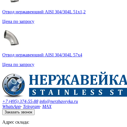
Отвод нержавеющий AISI 304/304L 51х1,2
Цена по запросу
Отвод нержавеющий AISI 304/304L 57х4
Цена по запросу
+7 (495) 374-55-88
info@nerzhaveyka.ru
WhatsApp
·
Telegram
·
MAX
Заказать звонок
Адрес склада: