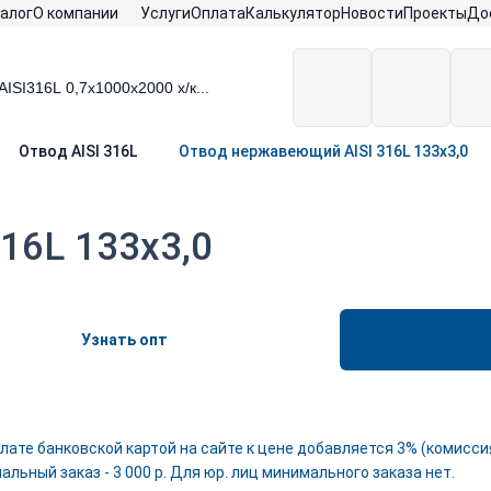
алог
О компании
Услуги
Оплата
Калькулятор
Новости
Проекты
До
Отвод AISI 316L
Отвод нержавеющий AISI 316L 133х3,0
16L 133х3,0
Узнать опт
лате банковской картой на сайте к цене добавляется 3% (комиссия
льный заказ - 3 000 р. Для юр. лиц минимального заказа нет.