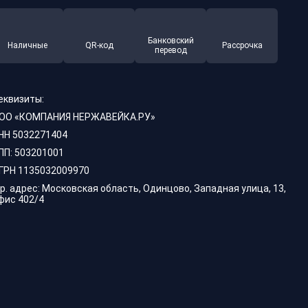
Банковский
Наличные
QR-код
Рассрочка
перевод
еквизиты:
ОО «КОМПАНИЯ НЕРЖАВЕЙКА.РУ»
НН 5032271404
ПП: 503201001
ГРН 1135032009970
р. адрес: Московская область, Одинцово, Западная улица, 13,
фис 402/4