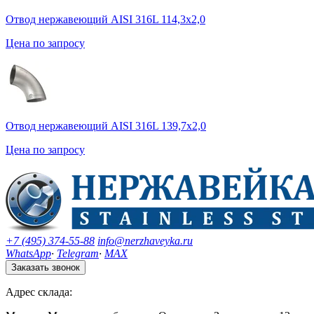
Отвод нержавеющий AISI 316L 114,3х2,0
Цена по запросу
Отвод нержавеющий AISI 316L 139,7х2,0
Цена по запросу
+7 (495) 374-55-88
info@nerzhaveyka.ru
WhatsApp
·
Telegram
·
MAX
Заказать звонок
Адрес склада: