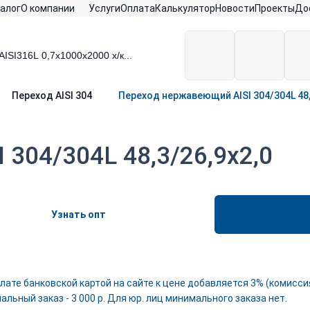
алог
О компании
Услуги
Оплата
Калькулятор
Новости
Проекты
До
Переход AISI 304
Переход нержавеющий AISI 304/304L 48,
304/304L 48,3/26,9х2,0
Узнать опт
лате банковской картой на сайте к цене добавляется 3% (комиссия
льный заказ - 3 000 р. Для юр. лиц минимального заказа нет.