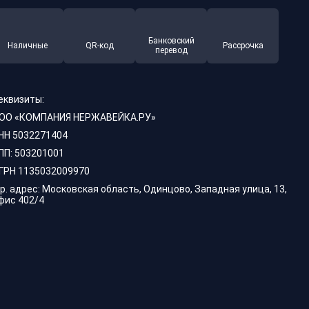
Банковский
Наличные
QR-код
Рассрочка
перевод
еквизиты:
ОО «КОМПАНИЯ НЕРЖАВЕЙКА.РУ»
НН 5032271404
ПП: 503201001
ГРН 1135032009970
р. адрес: Московская область, Одинцово, Западная улица, 13,
фис 402/4