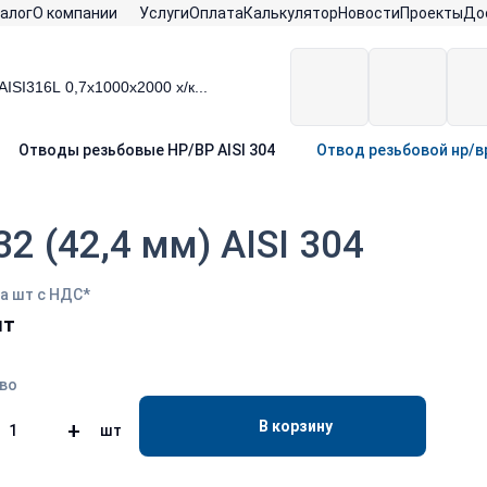
алог
О компании
Услуги
Оплата
Калькулятор
Новости
Проекты
До
Отводы резьбовые НР/ВР AISI 304
Отвод резьбовой нр/вр 
2 (42,4 мм) AISI 304
а шт с НДС*
шт
во
В корзину
+
шт