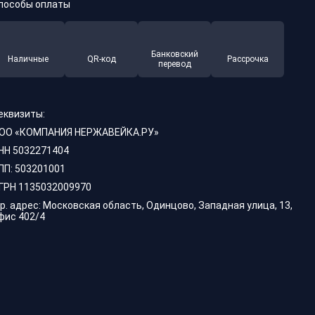
пособы оплаты
Банковский
Наличные
QR-код
Рассрочка
перевод
еквизиты:
ОО «КОМПАНИЯ НЕРЖАВЕЙКА.РУ»
НН 5032271404
ПП: 503201001
ГРН 1135032009970
р. адрес: Московская область, Одинцово, Западная улица, 13,
фис 402/4