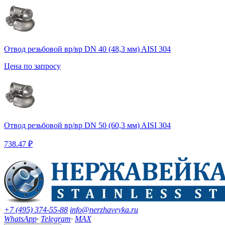
Отвод резьбовой вр/вр DN 40 (48,3 мм) AISI 304
Цена по запросу
Отвод резьбовой вр/вр DN 50 (60,3 мм) AISI 304
738.47 ₽
+7 (495) 374-55-88
info@nerzhaveyka.ru
WhatsApp
·
Telegram
·
MAX