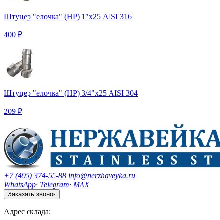
Штуцер "елочка" (НР) 1"х25 AISI 316
400 ₽
Штуцер "елочка" (НР) 3/4"х25 AISI 304
209 ₽
+7 (495) 374-55-88
info@nerzhaveyka.ru
WhatsApp
·
Telegram
·
MAX
Заказать звонок
Адрес склада: