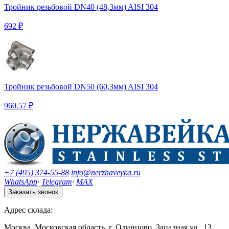
Тройник резьбовой DN40 (48,3мм) AISI 304
692 ₽
Тройник резьбовой DN50 (60,3мм) AISI 304
960.57 ₽
+7 (495) 374-55-88
info@nerzhaveyka.ru
WhatsApp
·
Telegram
·
MAX
Заказать звонок
Адрес склада:
Москва, Московская область, г. Одинцово, Западная ул., 13,