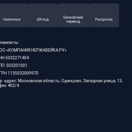
Банковский
Наличные
QR-код
Рассрочка
перевод
еквизиты:
ОО «КОМПАНИЯ НЕРЖАВЕЙКА.РУ»
НН 5032271404
ПП: 503201001
ГРН 1135032009970
р. адрес: Московская область, Одинцово, Западная улица, 13,
фис 402/4