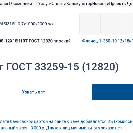
алог
О компании
Услуги
Оплата
Калькулятор
Новости
Проекты
До
08-12Х18Н10Т ГОСТ 12820 плоский
Фланец 1-350-10 12х18н1
т ГОСТ 33259-15 (12820)
Узнать опт
лате банковской картой на сайте к цене добавляется 3% (комиссия
льный заказ - 3 000 р. Для юр. лиц минимального заказа нет.