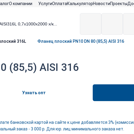
алог
О компании
Услуги
Оплата
Калькулятор
Новости
Проекты
До
плоский 316L
Фланец плоский PN10 DN 80 (85,5) AISI 316
 (85,5) AISI 316
Узнать опт
лате банковской картой на сайте к цене добавляется 3% (комиссия
льный заказ - 3 000 р. Для юр. лиц минимального заказа нет.