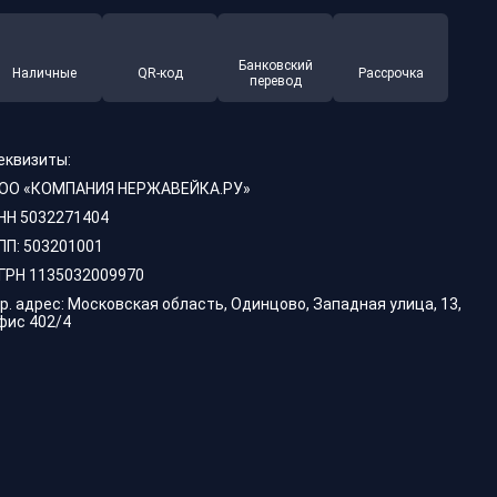
Банковский
Наличные
QR-код
Рассрочка
перевод
еквизиты:
ОО «КОМПАНИЯ НЕРЖАВЕЙКА.РУ»
НН 5032271404
ПП: 503201001
ГРН 1135032009970
р. адрес: Московская область, Одинцово, Западная улица, 13,
фис 402/4