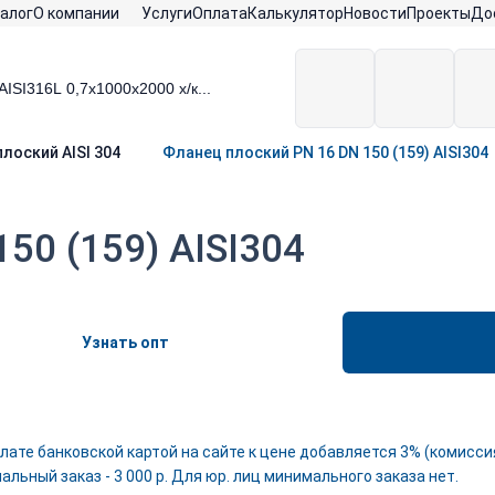
алог
О компании
Услуги
Оплата
Калькулятор
Новости
Проекты
До
лоский AISI 304
Фланец плоский PN 16 DN 150 (159) AISI304
50 (159) AISI304
Узнать опт
лате банковской картой на сайте к цене добавляется 3% (комиссия
льный заказ - 3 000 р. Для юр. лиц минимального заказа нет.