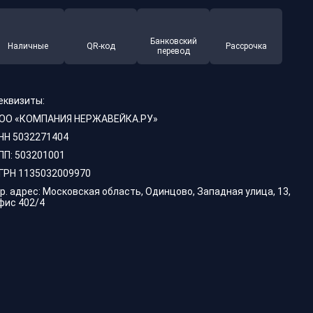
Банковский
Наличные
QR-код
Рассрочка
перевод
еквизиты:
ОО «КОМПАНИЯ НЕРЖАВЕЙКА.РУ»
НН 5032271404
ПП: 503201001
ГРН 1135032009970
р. адрес: Московская область, Одинцово, Западная улица, 13,
фис 402/4