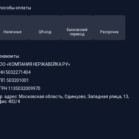
пособы оплаты
Банковский
Наличные
QR-код
Рассрочка
перевод
еквизиты:
ОО «КОМПАНИЯ НЕРЖАВЕЙКА.РУ»
НН 5032271404
ПП: 503201001
ГРН 1135032009970
р. адрес: Московская область, Одинцово, Западная улица, 13,
фис 402/4