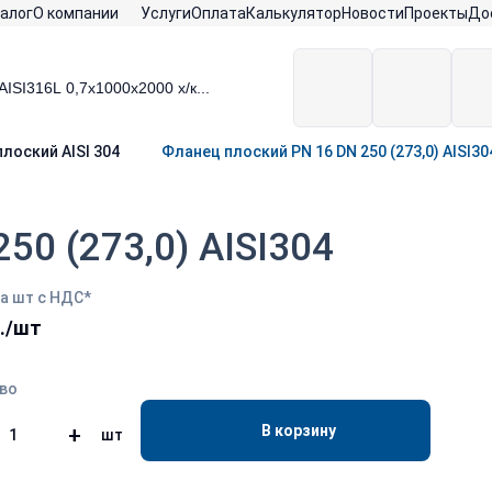
алог
О компании
Услуги
Оплата
Калькулятор
Новости
Проекты
До
лоский AISI 304
Фланец плоский PN 16 DN 250 (273,0) AISI30
50 (273,0) AISI304
а шт с НДС*
б./шт
во
В корзину
+
шт