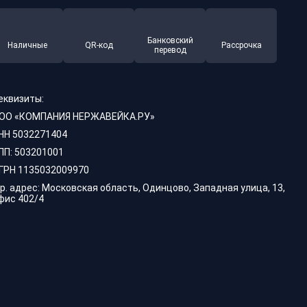
Банковский
Наличные
QR-код
Рассрочка
перевод
еквизиты:
ОО «КОМПАНИЯ НЕРЖАВЕЙКА.РУ»
НН 5032271404
ПП: 503201001
ГРН 1135032009970
р. адрес: Московская область, Одинцово, Западная улица, 13,
фис 402/4