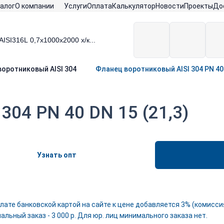
алог
О компании
Услуги
Оплата
Калькулятор
Новости
Проекты
До
оротниковый AISI 304
Фланец воротниковый AISI 304 PN 40 
304 PN 40 DN 15 (21,3)
Узнать опт
лате банковской картой на сайте к цене добавляется 3% (комиссия
льный заказ - 3 000 р. Для юр. лиц минимального заказа нет.