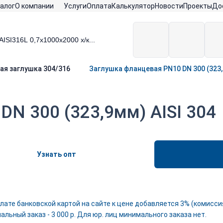
алог
О компании
Услуги
Оплата
Калькулятор
Новости
Проекты
До
ая заглушка 304/316
Заглушка фланцевая PN10 DN 300 (323,
DN 300 (323,9мм) AISI 304
Узнать опт
лате банковской картой на сайте к цене добавляется 3% (комиссия
льный заказ - 3 000 р. Для юр. лиц минимального заказа нет.