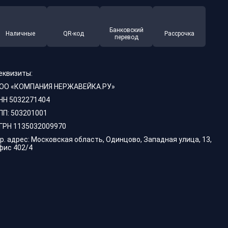
Банковский
Наличные
QR-код
Рассрочка
перевод
еквизиты:
ОО «КОМПАНИЯ НЕРЖАВЕЙКА.РУ»
НН 5032271404
ПП: 503201001
ГРН 1135032009970
р. адрес: Московская область, Одинцово, Западная улица, 13,
фис 402/4