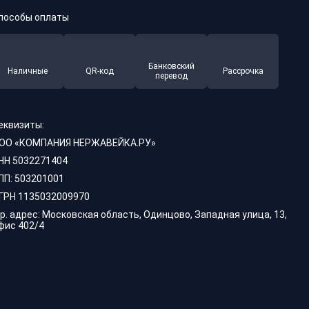
пособы оплаты
Банковский
Наличные
QR-код
Рассрочка
перевод
еквизиты:
ОО «КОМПАНИЯ НЕРЖАВЕЙКА.РУ»
НН 5032271404
ПП: 503201001
ГРН 1135032009970
р. адрес: Московская область, Одинцово, Западная улица, 13,
фис 402/4