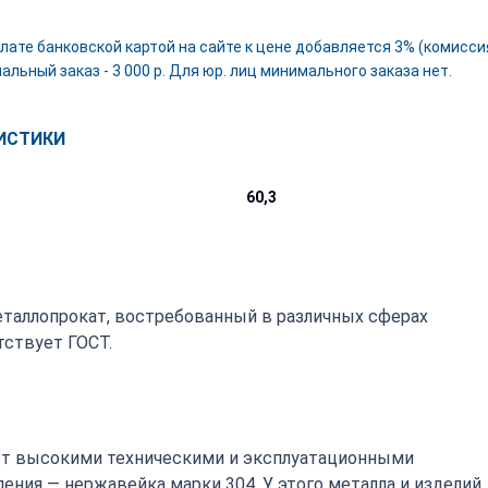
лате банковской картой на сайте к цене добавляется 3% (комиссия
льный заказ - 3 000 р. Для юр. лиц минимального заказа нет.
ИСТИКИ
60,3
металлопрокат, востребованный в различных сферах
ствует ГОСТ.
т высокими техническими и эксплуатационными
ения — нержавейка марки 304. У этого металла и изделий