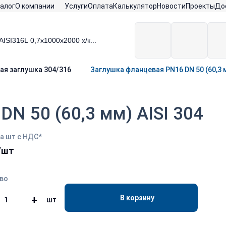
алог
О компании
Услуги
Оплата
Калькулятор
Новости
Проекты
До
ая заглушка 304/316
Заглушка фланцевая PN16 DN 50 (60,3 м
N 50 (60,3 мм) AISI 304
а шт с НДС*
./шт
во
В корзину
+
шт