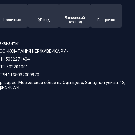
Банковский
Наличные
QR-код
Рассрочка
перевод
еквизиты:
ОО «КОМПАНИЯ НЕРЖАВЕЙКА.РУ»
НН 5032271404
ПП: 503201001
ГРН 1135032009970
р. адрес: Московская область, Одинцово, Западная улица, 13,
фис 402/4