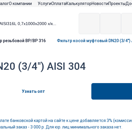
алог
О компании
Услуги
Оплата
Калькулятор
Новости
Проекты
До
р резьбовой ВР/ВР 316
Фильтр косой муфтовый DN20 (3/4") A
0 (3/4") AISI 304
Узнать опт
лате банковской картой на сайте к цене добавляется 3% (комиссия
льный заказ - 3 000 р. Для юр. лиц минимального заказа нет.