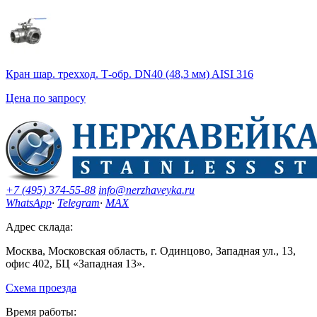
Кран шар. трехход. Т-обр. DN40 (48,3 мм) AISI 316
Цена по запросу
+7 (495) 374-55-88
info@nerzhaveyka.ru
WhatsApp
·
Telegram
·
MAX
Адрес склада:
Москва, Московская область, г. Одинцово, Западная ул., 13,
офис 402, БЦ «Западная 13».
Схема проезда
Время работы: