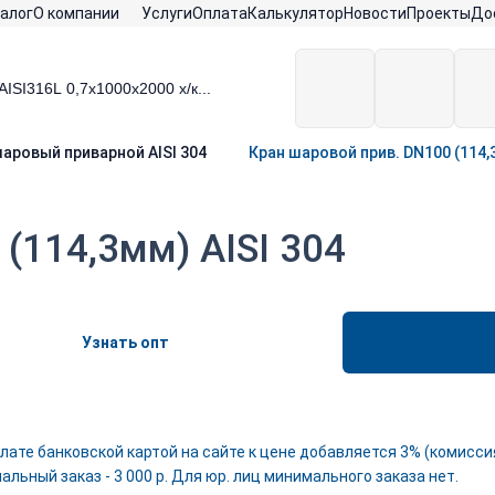
алог
О компании
Услуги
Оплата
Калькулятор
Новости
Проекты
До
аровый приварной AISI 304
Кран шаровой прив. DN100 (114,3
(114,3мм) AISI 304
Узнать опт
лате банковской картой на сайте к цене добавляется 3% (комиссия
льный заказ - 3 000 р. Для юр. лиц минимального заказа нет.