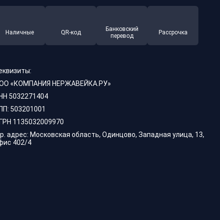
Банковский
Наличные
QR-код
Рассрочка
перевод
еквизиты:
ОО «КОМПАНИЯ НЕРЖАВЕЙКА.РУ»
НН 5032271404
ПП: 503201001
ГРН 1135032009970
р. адрес: Московская область, Одинцово, Западная улица, 13,
фис 402/4