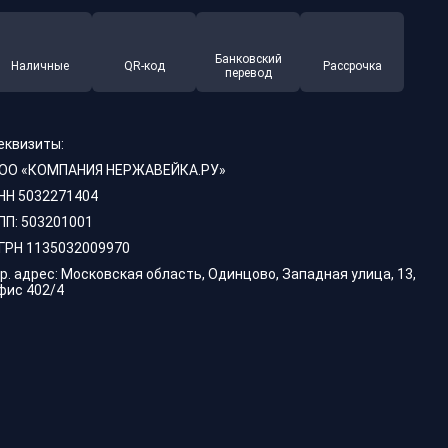
Банковский
Наличные
QR-код
Рассрочка
перевод
еквизиты:
ОО «КОМПАНИЯ НЕРЖАВЕЙКА.РУ»
НН 5032271404
ПП: 503201001
ГРН 1135032009970
р. адрес: Московская область, Одинцово, Западная улица, 13,
фис 402/4