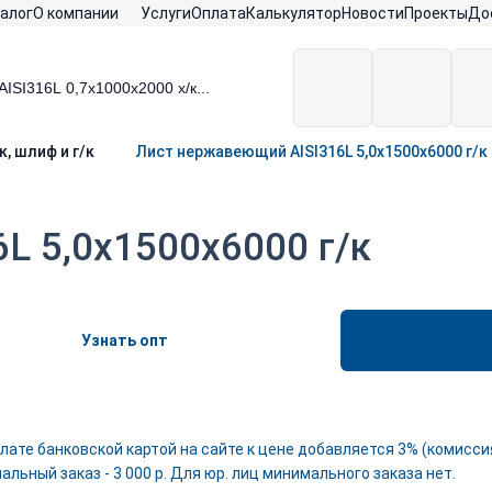
алог
О компании
Услуги
Оплата
Калькулятор
Новости
Проекты
До
к, шлиф и г/к
Лист нержавеющий AISI316L 5,0х1500х6000 г/к
L 5,0х1500х6000 г/к
Узнать опт
лате банковской картой на сайте к цене добавляется 3% (комиссия
льный заказ - 3 000 р. Для юр. лиц минимального заказа нет.