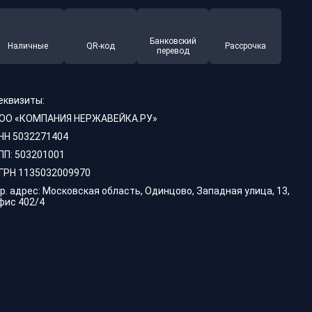
Банковский
Наличные
QR-код
Рассрочка
перевод
еквизиты:
ОО «КОМПАНИЯ НЕРЖАВЕЙКА.РУ»
НН 5032271404
ПП: 503201001
ГРН 1135032009970
р. адрес: Московская область, Одинцово, Западная улица, 13,
фис 402/4