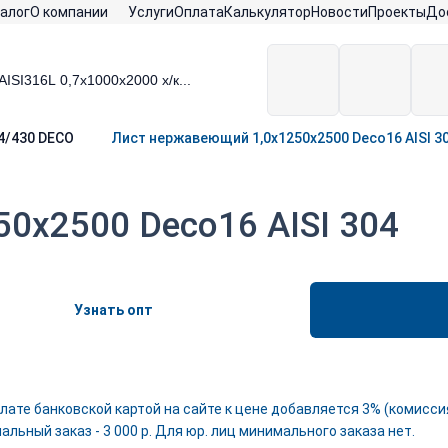
алог
О компании
Услуги
Оплата
Калькулятор
Новости
Проекты
До
04/430 DECO
Лист нержавеющий 1,0х1250х2500 Deco16 AISI 3
0х2500 Deco16 AISI 304
Узнать опт
лате банковской картой на сайте к цене добавляется 3% (комиссия
льный заказ - 3 000 р. Для юр. лиц минимального заказа нет.