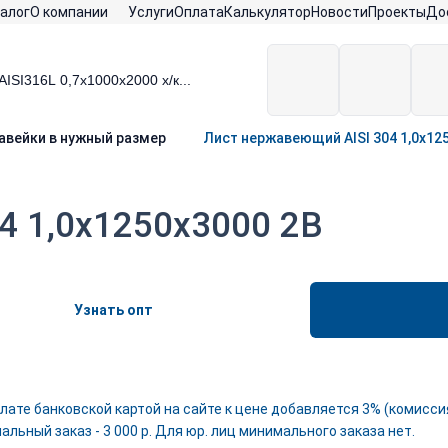
алог
О компании
Услуги
Оплата
Калькулятор
Новости
Проекты
До
авейки в нужный размер
Лист нержавеющий AISI 304 1,0х12
4 1,0х1250х3000 2В
Узнать опт
лате банковской картой на сайте к цене добавляется 3% (комиссия
льный заказ - 3 000 р. Для юр. лиц минимального заказа нет.