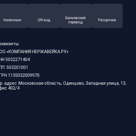
Банковский
Наличные
QR-код
Рассрочка
перевод
еквизиты:
ОО «КОМПАНИЯ НЕРЖАВЕЙКА.РУ»
НН 5032271404
ПП: 503201001
ГРН 1135032009970
р. адрес: Московская область, Одинцово, Западная улица, 13,
фис 402/4