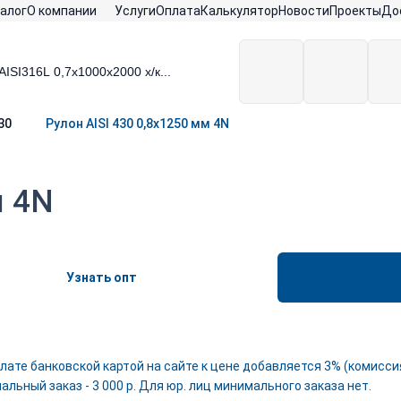
алог
О компании
Услуги
Оплата
Калькулятор
Новости
Проекты
До
30
Рулон AISI 430 0,8х1250 мм 4N
м 4N
Узнать опт
лате банковской картой на сайте к цене добавляется 3% (комиссия
льный заказ - 3 000 р. Для юр. лиц минимального заказа нет.