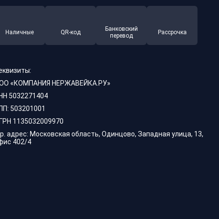
Банковский
Наличные
QR-код
Рассрочка
перевод
еквизиты:
ОО «КОМПАНИЯ НЕРЖАВЕЙКА.РУ»
НН 5032271404
ПП: 503201001
ГРН 1135032009970
р. адрес: Московская область, Одинцово, Западная улица, 13,
фис 402/4