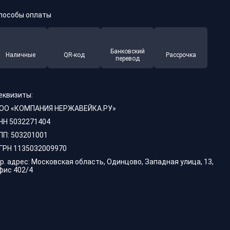
пособы оплаты
Банковский
Наличные
QR-код
Рассрочка
перевод
еквизиты:
ОО «КОМПАНИЯ НЕРЖАВЕЙКА.РУ»
НН 5032271404
ПП: 503201001
ГРН 1135032009970
р. адрес: Московская область, Одинцово, Западная улица, 13,
фис 402/4