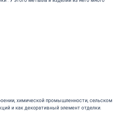
 . У этого металла и изделий из него много
роении, химической промышленности, сельском
кций и как декоративный элемент отделки.