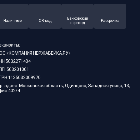
Банковский
Наличные
QR-код
Рассрочка
перевод
еквизиты:
ОО «КОМПАНИЯ НЕРЖАВЕЙКА.РУ»
НН 5032271404
ПП: 503201001
ГРН 1135032009970
р. адрес: Московская область, Одинцово, Западная улица, 13,
фис 402/4