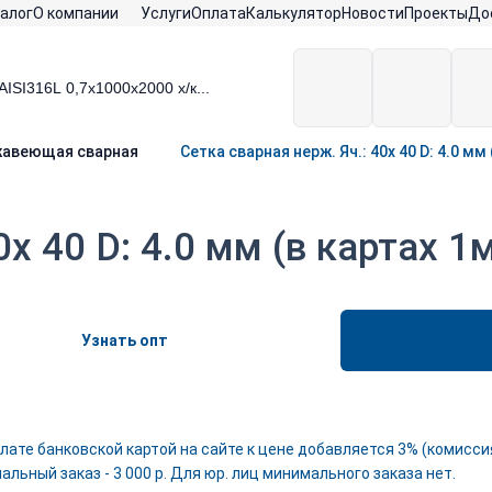
алог
О компании
Услуги
Оплата
Калькулятор
Новости
Проекты
До
жавеющая сварная
Сетка сварная нерж. Яч.: 40х 40 D: 4.0 мм 
0х 40 D: 4.0 мм (в картах 1
Узнать опт
лате банковской картой на сайте к цене добавляется 3% (комиссия
льный заказ - 3 000 р. Для юр. лиц минимального заказа нет.