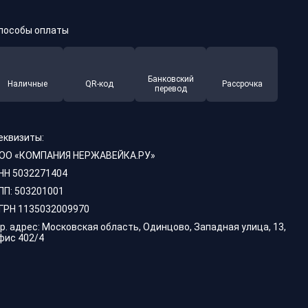
пособы оплаты
Банковский
Наличные
QR-код
Рассрочка
перевод
еквизиты:
ОО «КОМПАНИЯ НЕРЖАВЕЙКА.РУ»
НН 5032271404
ПП: 503201001
ГРН 1135032009970
р. адрес: Московская область, Одинцово, Западная улица, 13,
фис 402/4