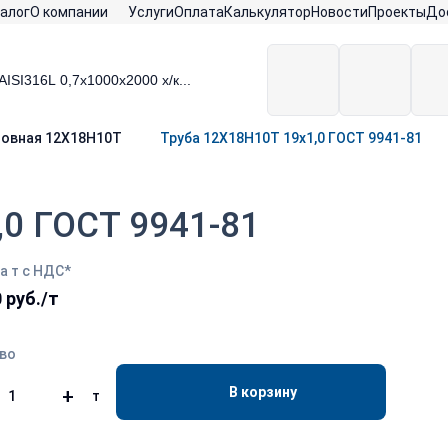
алог
О компании
Услуги
Оплата
Калькулятор
Новости
Проекты
До
шовная 12Х18Н10Т
Труба 12Х18Н10Т 19х1,0 ГОСТ 9941-81
,0 ГОСТ 9941-81
а т с НДС*
 руб./т
во
В корзину
+
т