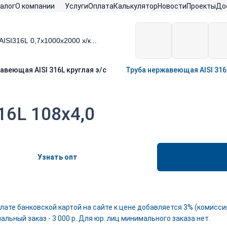
алог
О компании
Услуги
Оплата
Калькулятор
Новости
Проекты
До
авеющая AISI 316L круглая э/с
Труба нержавеющая AISI 316L
16L 108х4,0
Узнать опт
лате банковской картой на сайте к цене добавляется 3% (комиссия
льный заказ - 3 000 р. Для юр. лиц минимального заказа нет.