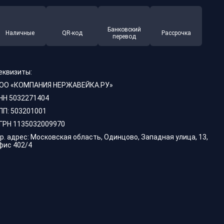
Банковский
Наличные
QR-код
Рассрочка
перевод
еквизиты:
ОО «КОМПАНИЯ НЕРЖАВЕЙКА.РУ»
НН 5032271404
ПП: 503201001
ГРН 1135032009970
р. адрес: Московская область, Одинцово, Западная улица, 13,
фис 402/4