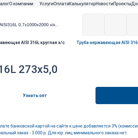
алог
О компании
Услуги
Оплата
Калькулятор
Новости
Проекты
До
авеющая AISI 316L круглая э/с
Труба нержавеющая AISI 316L
16L 273х5,0
Узнать опт
лате банковской картой на сайте к цене добавляется 3% (комиссия
льный заказ - 3 000 р. Для юр. лиц минимального заказа нет.