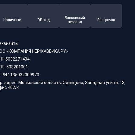
Банковский
Наличные
QR-код
Рассрочка
перевод
еквизиты:
ОО «КОМПАНИЯ НЕРЖАВЕЙКА.РУ»
НН 5032271404
ПП: 503201001
ГРН 1135032009970
р. адрес: Московская область, Одинцово, Западная улица, 13,
фис 402/4