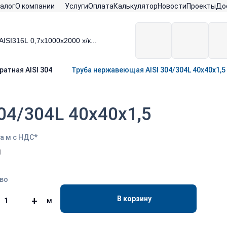
алог
О компании
Услуги
Оплата
Калькулятор
Новости
Проекты
До
ратная AISI 304
Труба нержавеющая AISI 304/304L 40х40х1,5
04/304L 40х40х1,5
а м с НДС*
м
во
В корзину
+
м