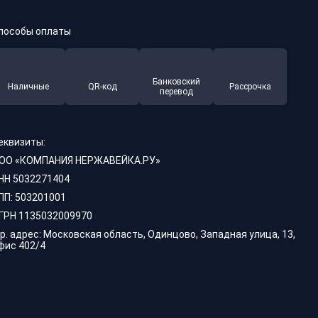
пособы оплаты
Банковский
Наличные
QR-код
Рассрочка
перевод
еквизиты:
ОО «КОМПАНИЯ НЕРЖАВЕЙКА.РУ»
НН 5032271404
ПП: 503201001
ГРН 1135032009970
р. адрес: Московская область, Одинцово, Западная улица, 13,
фис 402/4