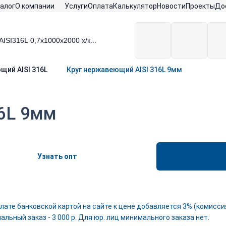
алог
О компании
Услуги
Оплата
Калькулятор
Новости
Проекты
До
щий AISI 316L
Круг нержавеющий AISI 316L 9мм
6L 9мм
Узнать опт
лате банковской картой на сайте к цене добавляется 3% (комиссия
льный заказ - 3 000 р. Для юр. лиц минимального заказа нет.