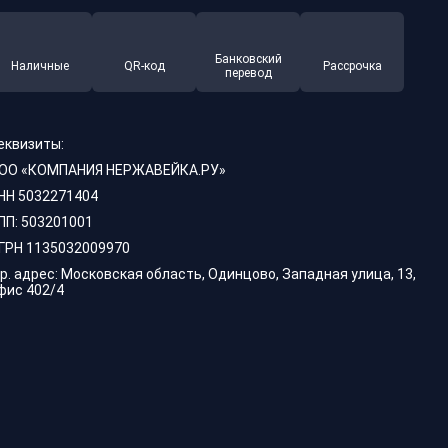
Банковский
Наличные
QR-код
Рассрочка
перевод
еквизиты:
ОО «КОМПАНИЯ НЕРЖАВЕЙКА.РУ»
НН 5032271404
ПП: 503201001
ГРН 1135032009970
р. адрес: Московская область, Одинцово, Западная улица, 13,
фис 402/4