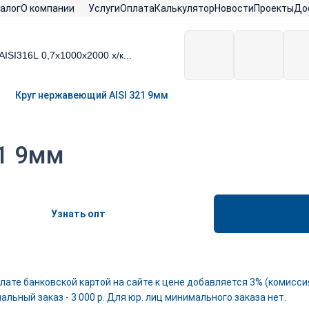
алог
О компании
Услуги
Оплата
Калькулятор
Новости
Проекты
До
Круг нержавеющий AISI 321 9мм
1 9мм
Узнать опт
лате банковской картой на сайте к цене добавляется 3% (комиссия
льный заказ - 3 000 р. Для юр. лиц минимального заказа нет.