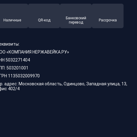
Банковский
Наличные
QR-код
Рассрочка
перевод
еквизиты:
ОО «КОМПАНИЯ НЕРЖАВЕЙКА.РУ»
НН 5032271404
ПП: 503201001
ГРН 1135032009970
р. адрес: Московская область, Одинцово, Западная улица, 13,
фис 402/4