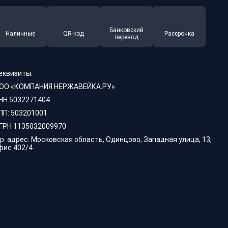
Банковский
Наличные
QR-код
Рассрочка
перевод
еквизиты:
ОО «КОМПАНИЯ НЕРЖАВЕЙКА.РУ»
НН 5032271404
ПП: 503201001
ГРН 1135032009970
р. адрес: Московская область, Одинцово, Западная улица, 13,
фис 402/4