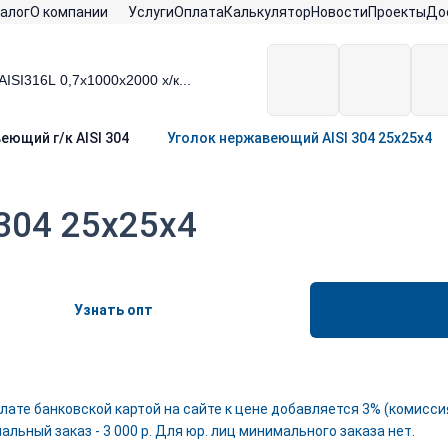
алог
О компании
Услуги
Оплата
Калькулятор
Новости
Проекты
До
еющий г/к AISI 304
Уголок нержавеющий AISI 304 25х25х4
304 25х25х4
Узнать опт
лате банковской картой на сайте к цене добавляется 3% (комиссия
льный заказ - 3 000 р. Для юр. лиц минимального заказа нет.