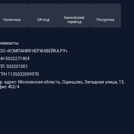
Банковский
Наличные
QR-код
Рассрочка
перевод
еквизиты:
ОО «КОМПАНИЯ НЕРЖАВЕЙКА.РУ»
НН 5032271404
ПП: 503201001
ГРН 1135032009970
р. адрес: Московская область, Одинцово, Западная улица, 13,
фис 402/4