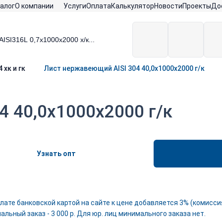
алог
О компании
Услуги
Оплата
Калькулятор
Новости
Проекты
До
 хк и гк
Лист нержавеющий AISI 304 40,0х1000х2000 г/к
4 40,0х1000х2000 г/к
Узнать опт
лате банковской картой на сайте к цене добавляется 3% (комиссия
льный заказ - 3 000 р. Для юр. лиц минимального заказа нет.