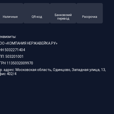
Банковский
Наличные
QR-код
Рассрочка
перевод
еквизиты:
ОО «КОМПАНИЯ НЕРЖАВЕЙКА.РУ»
НН 5032271404
ПП: 503201001
ГРН 1135032009970
р. адрес: Московская область, Одинцово, Западная улица, 13,
фис 402/4