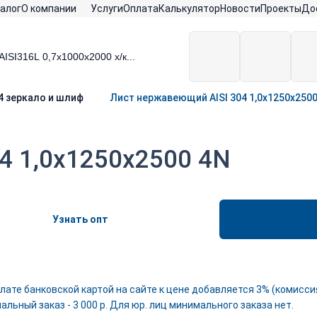
алог
О компании
Услуги
Оплата
Калькулятор
Новости
Проекты
До
04 зеркало и шлиф
Лист нержавеющий AISI 304 1,0х1250х2500
4 1,0х1250х2500 4N
Узнать опт
лате банковской картой на сайте к цене добавляется 3% (комиссия
льный заказ - 3 000 р. Для юр. лиц минимального заказа нет.