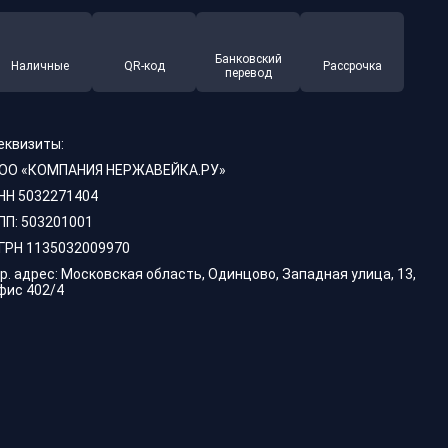
Банковский
Наличные
QR-код
Рассрочка
перевод
еквизиты:
ОО «КОМПАНИЯ НЕРЖАВЕЙКА.РУ»
НН 5032271404
ПП: 503201001
ГРН 1135032009970
р. адрес: Московская область, Одинцово, Западная улица, 13,
фис 402/4