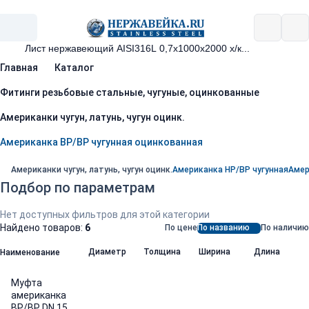
Главная
Каталог
Фитинги резьбовые стальные, чугуные, оцинкованные
Американки чугун, латунь, чугун оцинк.
Американка ВР/ВР чугунная оцинкованная
Американки чугун, латунь, чугун оцинк.
Американка НР/ВР чугунная
Амер
Подбор по параметрам
Нет доступных фильтров для этой категории
Найдено товаров:
6
По цене
По названию
По наличию
Диаметр
Толщина
Ширина
Длина
Наименование
Муфта
американка
ВР/ВР DN 15