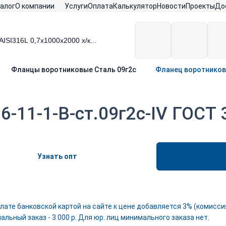
алог
О компании
Услуги
Оплата
Калькулятор
Новости
Проекты
До
Фланцы воротниковые Сталь 09г2с
Фланец воротниковы
-11-1-B-ст.09г2с-IV ГОСТ 
Узнать опт
лате банковской картой на сайте к цене добавляется 3% (комиссия
льный заказ - 3 000 р. Для юр. лиц минимального заказа нет.