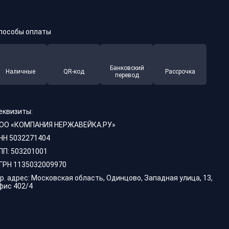
пособы оплаты
Банковский
Наличные
QR-код
Рассрочка
перевод
еквизиты:
ОО «КОМПАНИЯ НЕРЖАВЕЙКА.РУ»
НН 5032271404
ПП: 503201001
ГРН 1135032009970
р. адрес: Московская область, Одинцово, Западная улица, 13,
фис 402/4