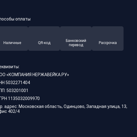
пособы оплаты
Банковский
Наличные
QR-код
Рассрочка
перевод
еквизиты:
ОО «КОМПАНИЯ НЕРЖАВЕЙКА.РУ»
НН 5032271404
ПП: 503201001
ГРН 1135032009970
р. адрес: Московская область, Одинцово, Западная улица, 13,
фис 402/4