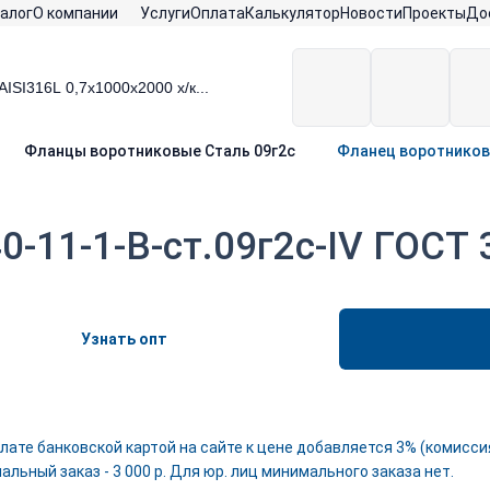
алог
О компании
Услуги
Оплата
Калькулятор
Новости
Проекты
До
Фланцы воротниковые Сталь 09г2с
Фланец воротниковы
-11-1-B-ст.09г2с-IV ГОСТ 
Узнать опт
лате банковской картой на сайте к цене добавляется 3% (комиссия
льный заказ - 3 000 р. Для юр. лиц минимального заказа нет.