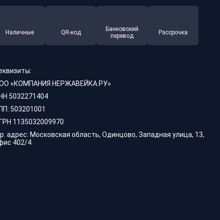
Банковский
Наличные
QR-код
Рассрочка
перевод
еквизиты:
ОО «КОМПАНИЯ НЕРЖАВЕЙКА.РУ»
НН 5032271404
ПП: 503201001
ГРН 1135032009970
р. адрес: Московская область, Одинцово, Западная улица, 13,
фис 402/4