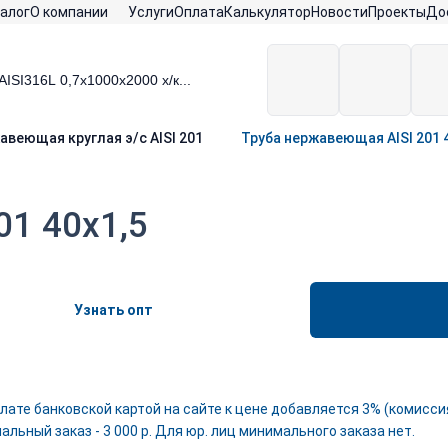
алог
О компании
Услуги
Оплата
Калькулятор
Новости
Проекты
До
авеющая круглая э/c AISI 201
Труба нержавеющая AISI 201 
01 40х1,5
Узнать опт
лате банковской картой на сайте к цене добавляется 3% (комиссия
льный заказ - 3 000 р. Для юр. лиц минимального заказа нет.