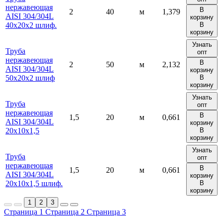
нержавеющая
В
2
40
м
1,379
AISI 304/304L
корзину
40х20х2 шлиф.
В
корзину
Узнать
Труба
опт
нержавеющая
В
2
50
м
2,132
AISI 304/304L
корзину
50х20х2 шлиф
В
корзину
Узнать
Труба
опт
нержавеющая
В
1,5
20
м
0,661
AISI 304/304L
корзину
20х10х1,5
В
корзину
Узнать
Труба
опт
нержавеющая
В
1,5
20
м
0,661
AISI 304/304L
корзину
20х10х1,5 шлиф.
В
корзину
1
2
3
Страница 1
Страница 2
Страница 3