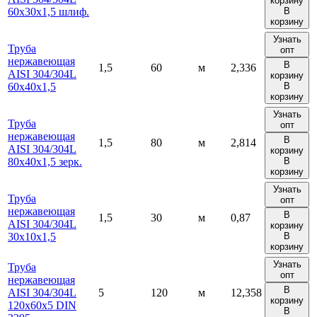
корзину
60х30х1,5 шлиф.
В
корзину
Узнать
Труба
опт
нержавеющая
В
1,5
60
м
2,336
AISI 304/304L
корзину
60х40х1,5
В
корзину
Узнать
Труба
опт
нержавеющая
В
1,5
80
м
2,814
AISI 304/304L
корзину
80х40х1,5 зерк.
В
корзину
Узнать
Труба
опт
нержавеющая
В
1,5
30
м
0,87
AISI 304/304L
корзину
30х10х1,5
В
корзину
Узнать
Труба
опт
нержавеющая
В
AISI 304/304L
5
120
м
12,358
корзину
120х60х5 DIN
В