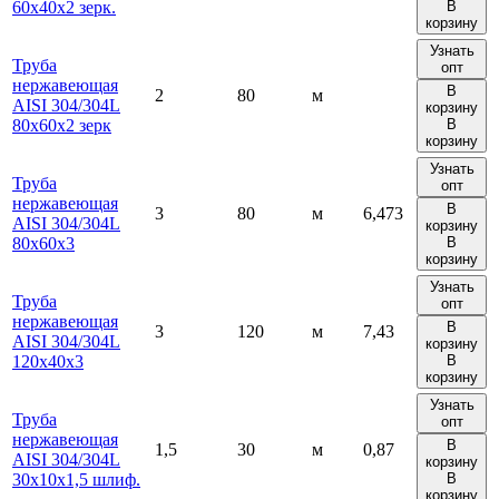
60х40х2 зерк.
В
корзину
Узнать
Труба
опт
нержавеющая
В
2
80
м
AISI 304/304L
корзину
80х60х2 зерк
В
корзину
Узнать
Труба
опт
нержавеющая
В
3
80
м
6,473
AISI 304/304L
корзину
80х60х3
В
корзину
Узнать
Труба
опт
нержавеющая
В
3
120
м
7,43
AISI 304/304L
корзину
120х40х3
В
корзину
Узнать
Труба
опт
нержавеющая
В
1,5
30
м
0,87
AISI 304/304L
корзину
30х10х1,5 шлиф.
В
корзину