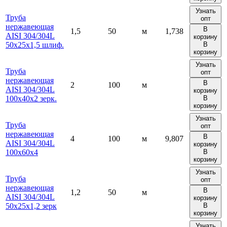
Узнать
Труба
опт
нержавеющая
В
1,5
50
м
1,738
AISI 304/304L
корзину
50х25х1,5 шлиф.
В
корзину
Узнать
Труба
опт
нержавеющая
В
2
100
м
AISI 304/304L
корзину
100х40х2 зерк.
В
корзину
Узнать
Труба
опт
нержавеющая
В
4
100
м
9,807
AISI 304/304L
корзину
100х60х4
В
корзину
Узнать
Труба
опт
нержавеющая
В
1,2
50
м
AISI 304/304L
корзину
50х25х1,2 зерк
В
корзину
Узнать