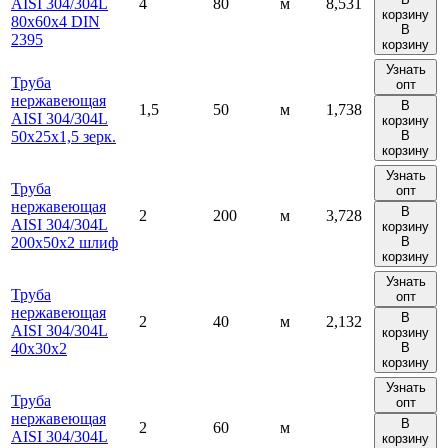
AISI 304/304L
4
80
м
8,531
корзину
80х60х4 DIN
В
2395
корзину
Узнать
Труба
опт
нержавеющая
В
1,5
50
м
1,738
AISI 304/304L
корзину
50х25х1,5 зерк.
В
корзину
Узнать
Труба
опт
нержавеющая
В
2
200
м
3,728
AISI 304/304L
корзину
200х50х2 шлиф
В
корзину
Узнать
Труба
опт
нержавеющая
В
2
40
м
2,132
AISI 304/304L
корзину
40х30х2
В
корзину
Узнать
Труба
опт
нержавеющая
В
2
60
м
AISI 304/304L
корзину