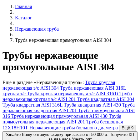
Главная
Каталог
Нержавеющая труба
Труба нержавеющая прямоугольная AISI 304
Трубы нержавеющие
прямоугольные AISI 304
Ещё в разделе «Нержавеющая труба»:
Труба круглая
нержавеющая э/с AISI 304
Труба нержавеющая AISI 316L
круглая э/с
Труба круглая нержавеющая э/c AISI 316Ti
Труба
нержавеющая круглая э/c AISI 201
Труба квадратная AISI 304
Труба квадратная AISI 316L
Труба квадратная AISI 430
Труба
нержавеющая квадратная AISI 201
Труба прямоугольная AISI
316
Труба нержавеющая прямоугольная AISI 430
Труба
прямоугольная нержавеющая AISI 201
Труба бесшовная
12Х18Н10Т
Нержавеющие трубы большого диаметра
Ещё 9
Узнайте Вашу
оптовую скидку
при заказе от 50.000 р.
Получите КП
за два часа
Узнать опт