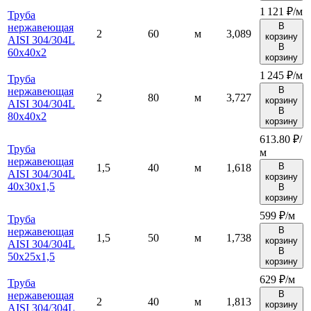
1 121 ₽/м
Труба
В
нержавеющая
2
60
м
3,089
корзину
AISI 304/304L
В
60х40х2
корзину
1 245 ₽/м
Труба
В
нержавеющая
2
80
м
3,727
корзину
AISI 304/304L
В
80х40х2
корзину
613.80 ₽/
Труба
м
нержавеющая
В
1,5
40
м
1,618
AISI 304/304L
корзину
40х30х1,5
В
корзину
599 ₽/м
Труба
В
нержавеющая
1,5
50
м
1,738
корзину
AISI 304/304L
В
50х25х1,5
корзину
629 ₽/м
Труба
В
нержавеющая
2
40
м
1,813
корзину
AISI 304/304L