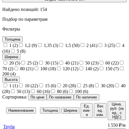
Найдено позиций:
154
Подбор по параметрам
Фильтры
Толщина
1 (2)
1,2 (9)
1,35 (3)
1,5 (50)
2 (41)
3 (25)
4
(16)
5 (8)
Ширина
20 (5)
25 (2)
30 (15)
40 (21)
50 (23)
60 (22)
70 (2)
80 (21)
100 (18)
120 (12)
140 (2)
150 (7)
200 (4)
Высота
1 (1)
10 (22)
15 (6)
20 (28)
25 (8)
30 (20)
40
(28)
50 (13)
60 (16)
80 (6)
100 (6)
Сортировка:
По цене
По названию
По наличию
Цена,
Ед.
Вес
руб.
(за
Наименование
Толщина
Ширина
изм-
ед.
ед., с
я
изм.
НДС)
1 550 ₽/м
Труба