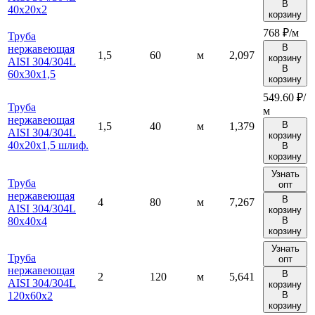
В
40х20х2
корзину
768 ₽/м
Труба
В
нержавеющая
1,5
60
м
2,097
корзину
AISI 304/304L
В
60х30х1,5
корзину
549.60 ₽/
Труба
м
нержавеющая
В
1,5
40
м
1,379
AISI 304/304L
корзину
40х20х1,5 шлиф.
В
корзину
Узнать
Труба
опт
нержавеющая
В
4
80
м
7,267
AISI 304/304L
корзину
80х40х4
В
корзину
Узнать
Труба
опт
нержавеющая
В
2
120
м
5,641
AISI 304/304L
корзину
120х60х2
В
корзину