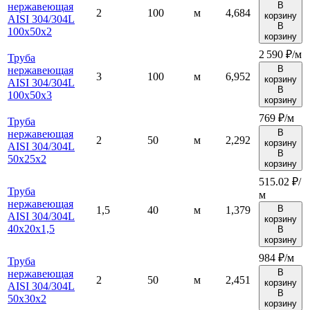
В
нержавеющая
2
100
м
4,684
корзину
AISI 304/304L
В
100х50х2
корзину
2 590 ₽/м
Труба
В
нержавеющая
3
100
м
6,952
корзину
AISI 304/304L
В
100х50х3
корзину
769 ₽/м
Труба
В
нержавеющая
2
50
м
2,292
корзину
AISI 304/304L
В
50х25х2
корзину
515.02 ₽/
Труба
м
нержавеющая
В
1,5
40
м
1,379
AISI 304/304L
корзину
40х20х1,5
В
корзину
984 ₽/м
Труба
В
нержавеющая
2
50
м
2,451
корзину
AISI 304/304L
В
50х30х2
корзину