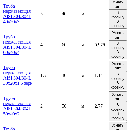
Узнать
Труба
опт
нержавеющая
В
3
40
м
AISI 304/304L
корзину
40х20х3
В
корзину
Узнать
Труба
опт
нержавеющая
В
4
60
м
5,979
AISI 304/304L
корзину
60х40х4
В
корзину
Узнать
Труба
опт
нержавеющая
В
1,5
30
м
1,14
AISI 304/304L
корзину
30х20х1,5 зерк
В
корзину
Узнать
Труба
опт
нержавеющая
В
2
50
м
2,77
AISI 304/304L
корзину
50х40х2
В
корзину
Узнать
Труба
опт