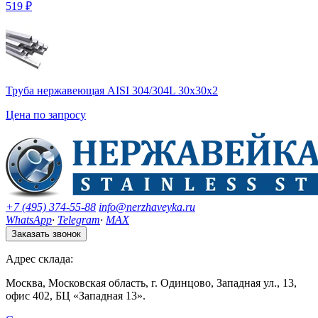
519 ₽
Труба нержавеющая AISI 304/304L 30х30х2
Цена по запросу
+7 (495) 374-55-88
info@nerzhaveyka.ru
WhatsApp
·
Telegram
·
MAX
Заказать звонок
Адрес склада:
Москва, Московская область, г. Одинцово, Западная ул., 13,
офис 402, БЦ «Западная 13».