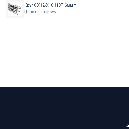
Круг 08(12)Х18Н10Т 6мм т
Цена по запросу
С