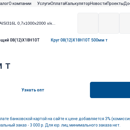
алог
О компании
Услуги
Оплата
Калькулятор
Новости
Проекты
До
ющий 08(12)Х18Н10Т
Круг 08(12)Х18Н10Т 500мм т
 т
Узнать опт
лате банковской картой на сайте к цене добавляется 3% (комиссия
льный заказ - 3 000 р. Для юр. лиц минимального заказа нет.