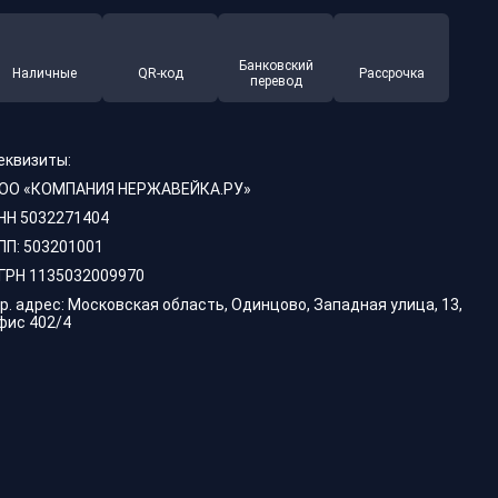
Банковский
Наличные
QR-код
Рассрочка
перевод
еквизиты:
ОО «КОМПАНИЯ НЕРЖАВЕЙКА.РУ»
НН 5032271404
ПП: 503201001
ГРН 1135032009970
р. адрес: Московская область, Одинцово, Западная улица, 13,
фис 402/4