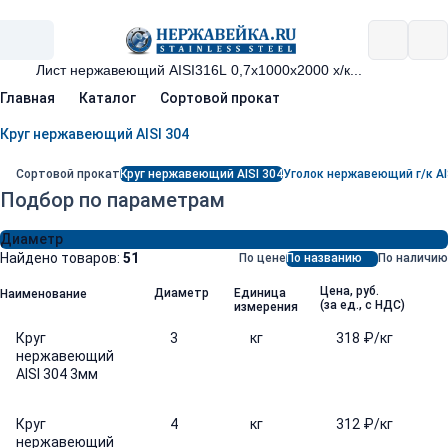
Главная
Каталог
Сортовой прокат
Круг нержавеющий AISI 304
Сортовой прокат
Круг нержавеющий AISI 304
Уголок нержавеющий г/к AI
Подбор по параметрам
Диаметр
Найдено товаров:
51
По цене
По названию
По наличию
Цена, руб.
Диаметр
Единица
Наименование
(за ед., с НДС)
измерения
Круг
3
кг
318 ₽/кг
нержавеющий
AISI 304 3мм
Круг
4
кг
312 ₽/кг
нержавеющий