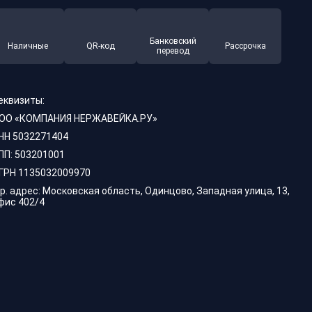
Банковский
Наличные
QR-код
Рассрочка
перевод
еквизиты:
ОО «КОМПАНИЯ НЕРЖАВЕЙКА.РУ»
НН 5032271404
ПП: 503201001
ГРН 1135032009970
р. адрес: Московская область, Одинцово, Западная улица, 13,
фис 402/4