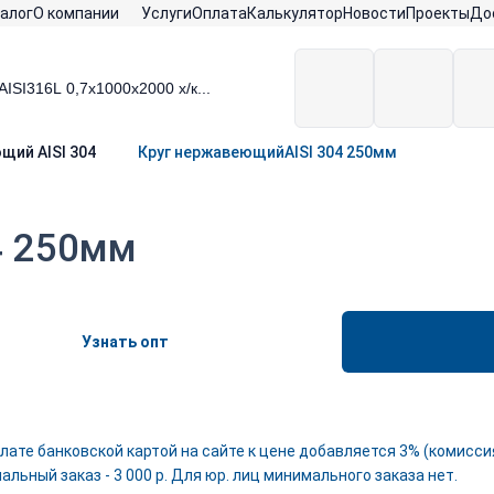
алог
О компании
Услуги
Оплата
Калькулятор
Новости
Проекты
До
щий AISI 304
Круг нержавеющийAISI 304 250мм
4 250мм
Узнать опт
лате банковской картой на сайте к цене добавляется 3% (комиссия
льный заказ - 3 000 р. Для юр. лиц минимального заказа нет.