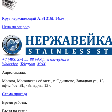
Круг нержавеющий AISI 316L 14мм
Цена по запросу
+7 (495) 374-55-88
info@nerzhaveyka.ru
WhatsApp
·
Telegram
·
MAX
Адрес склада:
Москва, Московская область, г. Одинцово, Западная ул., 13,
офис 402, БЦ «Западная 13».
Схема проезда
Время работы:
Въезд на склад: