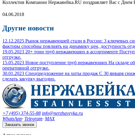
Коллектив Компании Нержавейка.RU поздравляет Вас с Днем 
04.06.2018
Другие новости
12.12.2025
Рынок нержавеющей стали в России: 3 ключевых сиг
факторы способны повлиять на динамику цен, доступность от
19.05.2023
20+ тонн труб нержавеющих в ассортименте
Поступ
отгрузке.
15.05.2023
Новое поступление труб нержавеющих
На складе о
оперативной отгрузке.
30.01.2023
Спецпредложение на хиты продаж
С 30 января сниж
сделать закупку выгодно.
+7 (495) 374-55-88
info@nerzhaveyka.ru
WhatsApp
·
Telegram
·
MAX
Заказать звонок