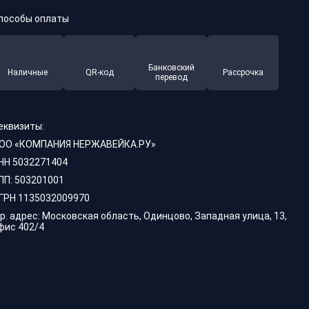
пособы оплаты
Банковский
Наличные
QR-код
Рассрочка
перевод
еквизиты:
ОО «КОМПАНИЯ НЕРЖАВЕЙКА.РУ»
НН 5032271404
ПП: 503201001
ГРН 1135032009970
р. адрес: Московская область, Одинцово, Западная улица, 13,
фис 402/4