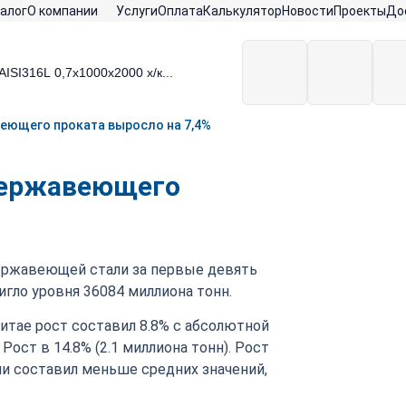
алог
О компании
Услуги
Оплата
Калькулятор
Новости
Проекты
До
еющего проката выросло на 7,4%
нержавеющего
нержавеющей стали за первые девять
игло уровня 36084 миллиона тонн.
итае рост составил 8.8% с абсолютной
Рост в 14.8% (2.1 миллиона тонн). Рост
и составил меньше средних значений,