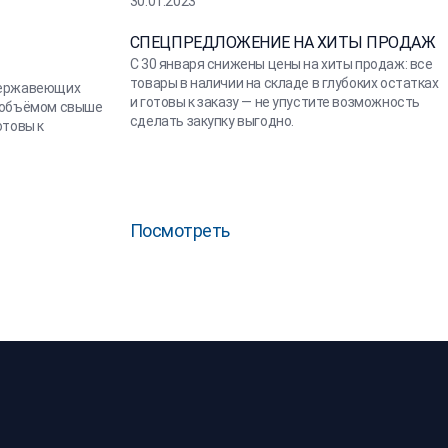
30.01.2023
СПЕЦПРЕДЛОЖЕНИЕ НА ХИТЫ ПРОДАЖ
С 30 января снижены цены на хиты продаж: все
товары в наличии на складе в глубоких остатках
нержавеющих
и готовы к заказу — не упустите возможность
а объёмом свыше
сделать закупку выгодно.
отовы к
Посмотреть